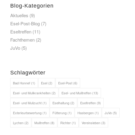
Blog-Kategorien
Aktuelles
(9)
Esel-Post-Blog
(7)
Eseltreffen
(11)
Fachthemen
(2)
JuVo
(5)
Schlagwörter
Bad Honnef
(1)
Esel
(2)
Esel-Post
(6)
Esel- und Mulikrankheiten
(2)
Esel- und Mulitreffen
(13)
Esel- und Mulizucht
(1)
Eselhaltung
(2)
Eseltreffen
(9)
Exterieurbewertung
(1)
Fütterung
(1)
Hasbergen
(1)
JuVo
(5)
Lychen
(2)
Mulitreffen
(8)
Richter
(1)
Vereinsleben
(3)