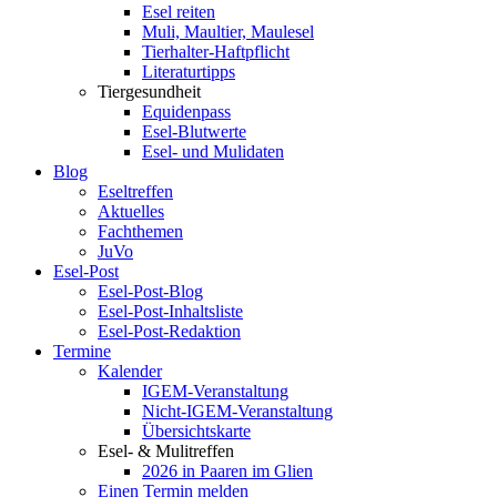
Esel reiten
Muli, Maultier, Maulesel
Tierhalter-Haftpflicht
Literaturtipps
Tiergesundheit
Equidenpass
Esel-Blutwerte
Esel- und Mulidaten
Blog
Eseltreffen
Aktuelles
Fachthemen
JuVo
Esel-Post
Esel-Post-Blog
Esel-Post-Inhaltsliste
Esel-Post-Redaktion
Termine
Kalender
IGEM-Veranstaltung
Nicht-IGEM-Veranstaltung
Übersichtskarte
Esel- & Mulitreffen
2026 in Paaren im Glien
Einen Termin melden