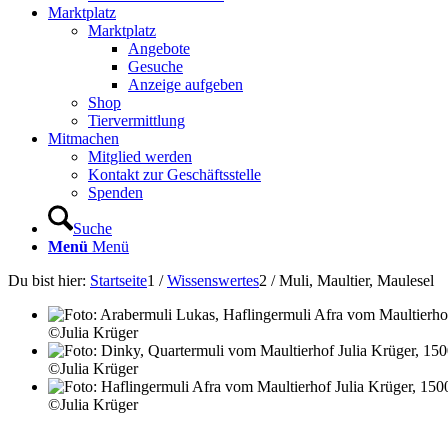
Marktplatz
Marktplatz
Angebote
Gesuche
Anzeige aufgeben
Shop
Tiervermittlung
Mitmachen
Mitglied werden
Kontakt zur Geschäftsstelle
Spenden
Suche
Menü
Menü
Du bist hier:
Startseite
1
/
Wissenswertes
2
/
Muli, Maultier, Maulesel
©Julia Krüger
©Julia Krüger
©Julia Krüger