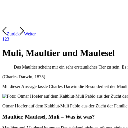
Zurück
Weiter
1
2
3
Muli, Maultier und Maulesel
Das Maultier scheint mir ein sehr erstaunliches Tier zu sein. E
(Charles Darwin, 1835)
Mit dieser Aussage fasste Charles Darwin die Besonderheit der Maulti
Otmar Hoefer auf dem Kaltblut-Muli Pablo aus der Zucht der Famili
Maultier, Maulesel, Muli – Was ist was?
Maultier und Maulesel kommen Deutschland nicht so oft vor, einige sin