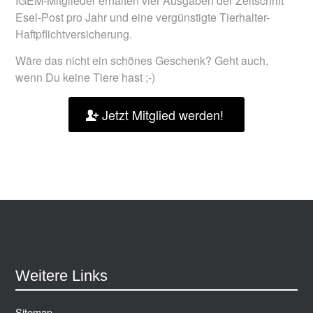
IGEM-Mitglieder erhalten vier Ausgaben der Zeitschrift
Esel-Post
pro Jahr und eine vergünstigte
Tierhalter-
Haftpflichtversicherung
.
Wäre das nicht ein schönes Geschenk? Geht auch,
wenn Du keine Tiere hast ;-)
Jetzt Mitglied werden!
Weitere Links
Sitemap