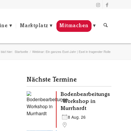
ine
Marktplatz
Mitmachen
bist hier:
Startseite
/
Webinar: Ein ganzes Esel-Jahr | Esel in tragender Rolle
Nächste Termine
Bodenbearbeitungs
-Workshop in
Murrhardt
8 Aug. 26