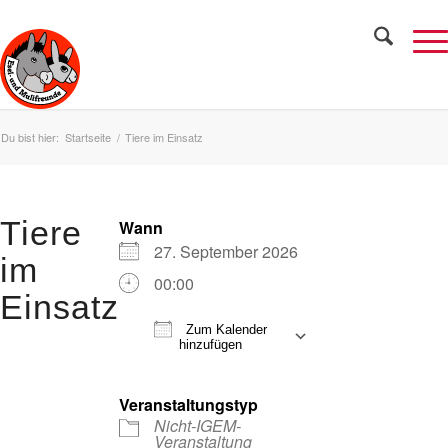
Du bist hier:
Startseite
/
Tiere im Einsatz
Tiere
Wann
27. September 2026
im
00:00
Einsatz
Zum Kalender
hinzufügen
ICS herunterladen
Google Kalender
iCalendar
Office 365
Outlook Live
Veranstaltungstyp
Nicht-IGEM-
Veranstaltung